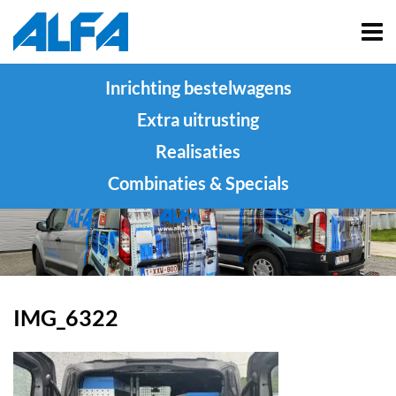
Inrichting bestelwagens
Extra uitrusting
Realisaties
Combinaties & Specials
IMG_6322