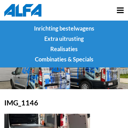
Inrichting bestelwagens
Extra uitrusting
Realisaties
Combinaties & Specials
IMG_1146