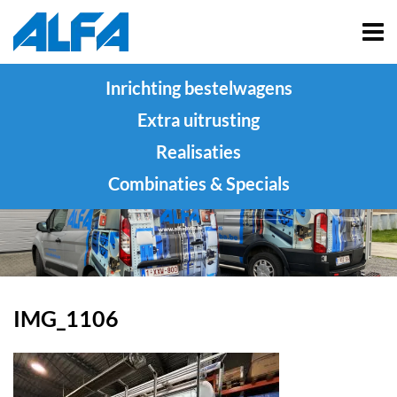
Inrichting bestelwagens
Extra uitrusting
Realisaties
Combinaties & Specials
IMG_1106