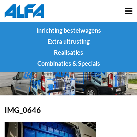
Inrichting bestelwagens
Extra uitrusting
Realisaties
Combinaties & Specials
IMG_0646