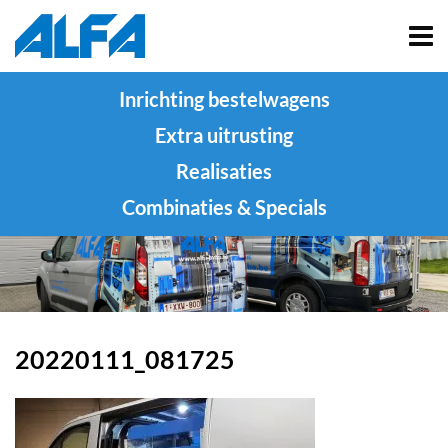
Inrichting bestelwagens
Extra uitrusting
Realisaties
Combinaties & Specials
20220111_081725