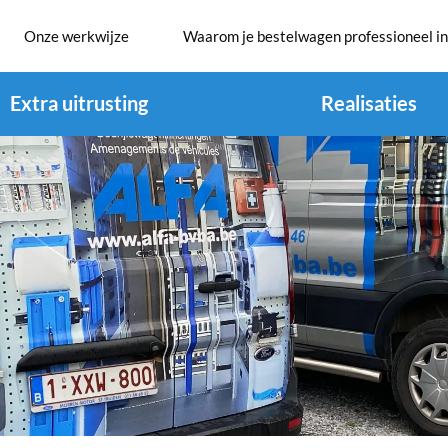
Onze werkwijze
Waarom je bestelwagen professioneel in
Extra uitrusting
Realisaties