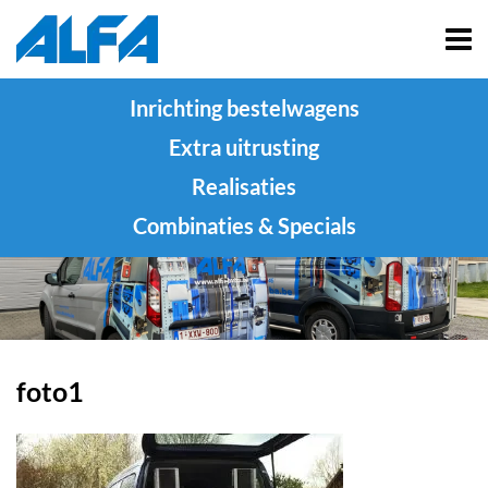
Inrichting bestelwagens
Extra uitrusting
Realisaties
Combinaties & Specials
foto1