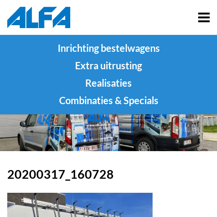
Inrichting bestelwagens
Extra uitrusting
Realisaties
Combinaties & Specials
20200317_160728