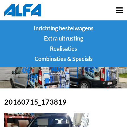
Inrichting bestelwagens
Extra uitrusting
Realisaties
Combinaties & Specials
20160715_173819