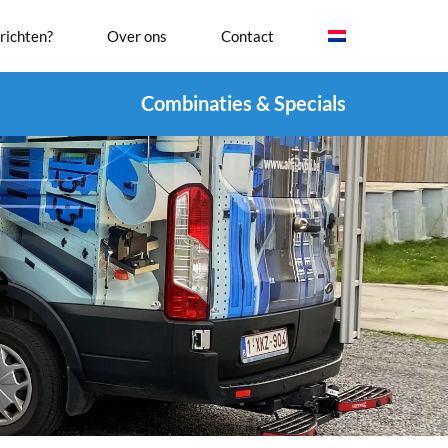
richten?
Over ons
Contact
Combinaties & Specials
e