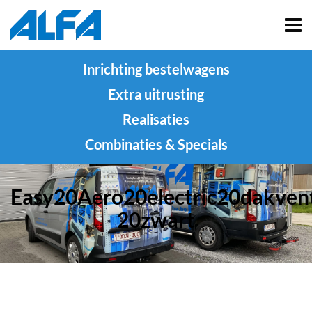
Inrichting bestelwagens
Extra uitrusting
Realisaties
Combinaties & Specials
Easy20Aero20electric20dakven
20zwart