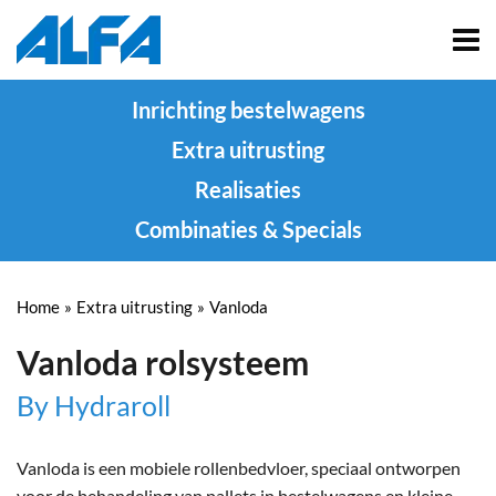
Inrichting bestelwagens
Extra uitrusting
Realisaties
Combinaties & Specials
Home
»
Extra uitrusting
»
Vanloda
Vanloda rolsysteem
By Hydraroll
Vanloda is een mobiele rollenbedvloer, speciaal ontworpen
voor de behandeling van pallets in bestelwagens en kleine