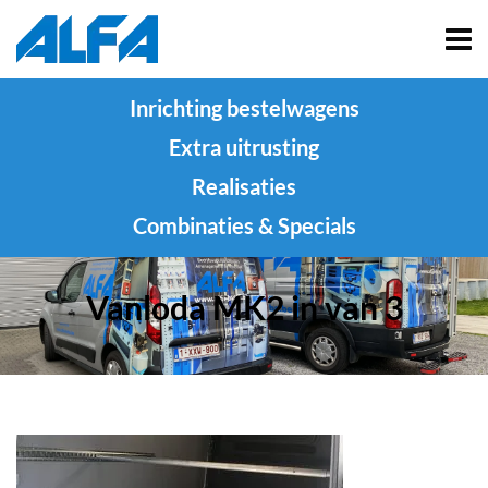
Inrichting bestelwagens
Extra uitrusting
Realisaties
Combinaties & Specials
Vanloda MK2 in van 3