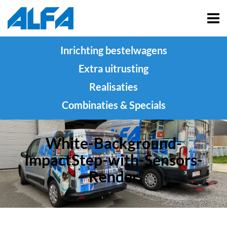
Inrichting bestelwagens
Extra uitrusting
Realisaties
Combinaties & Specials
White-Background-
ImpactStep-with-Sensors-
Render