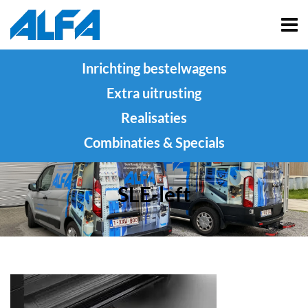
Inrichting bestelwagens
Extra uitrusting
Realisaties
Combinaties & Specials
SLE-left