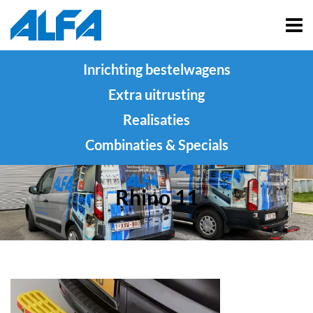
Inrichting bestelwagens
Extra uitrusting
Realisaties
Combinaties & Specials
Rhino 11