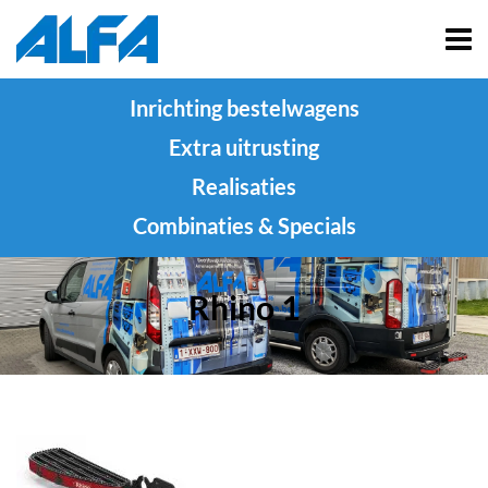
Inrichting bestelwagens
Extra uitrusting
Realisaties
Combinaties & Specials
Rhino 1