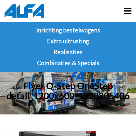
Inrichting bestelwagens
Extra uitrusting
Realisaties
Combinaties & Specials
Flyer Q-Step OneStep
detail_1200x600_1528805406