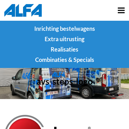
Inrichting bestelwagens
Extra uitrusting
Realisaties
Combinaties & Specials
avs-steps-logo