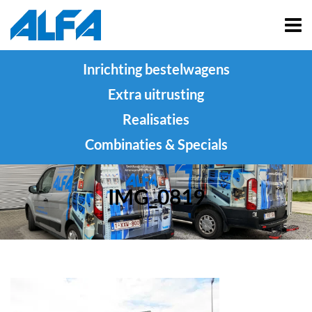
Inrichting bestelwagens
Extra uitrusting
Realisaties
Combinaties & Specials
IMG_0819