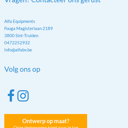
Alfa Equipments
Fouga Magisterlaan 2189
3800 Sint-Truiden
0472252932
Info@alfabv.be
Volg ons op
Ontwerp op maat?
Onze demowagen komt naar je toe