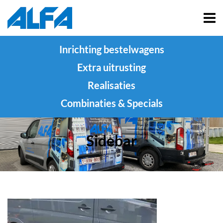
Inrichting bestelwagens
Extra uitrusting
Realisaties
Combinaties & Specials
Sidebar