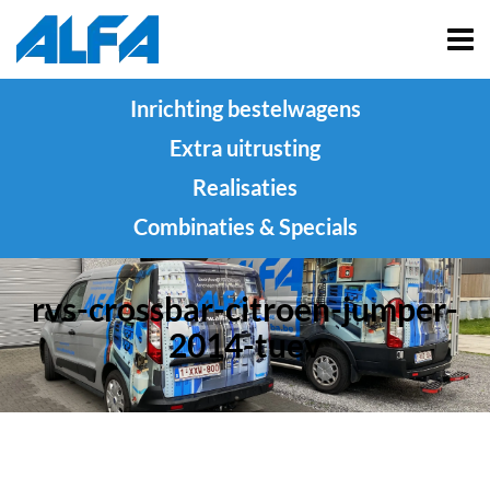
Inrichting bestelwagens
Extra uitrusting
Realisaties
Combinaties & Specials
rvs-crossbar-citroen-jumper-
2014-tuev