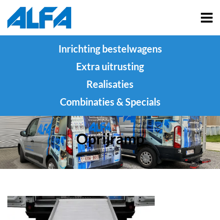
Inrichting bestelwagens
Extra uitrusting
Realisaties
Combinaties & Specials
Oprijramp