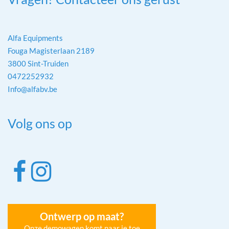
Alfa Equipments
Fouga Magisterlaan 2189
3800 Sint-Truiden
0472252932
Info@alfabv.be
Volg ons op
Ontwerp op maat?
Onze demowagen komt naar je toe