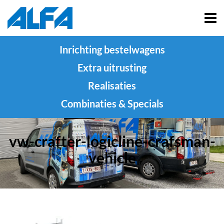
Inrichting bestelwagens
Extra uitrusting
Realisaties
Combinaties & Specials
vw-crafter-logicline-crafsman-
vehicle