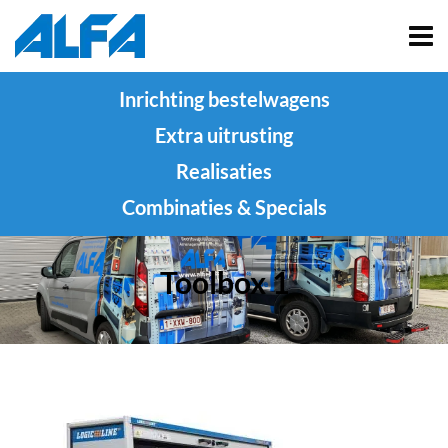
Inrichting bestelwagens
Extra uitrusting
Realisaties
Combinaties & Specials
Toolbox 1