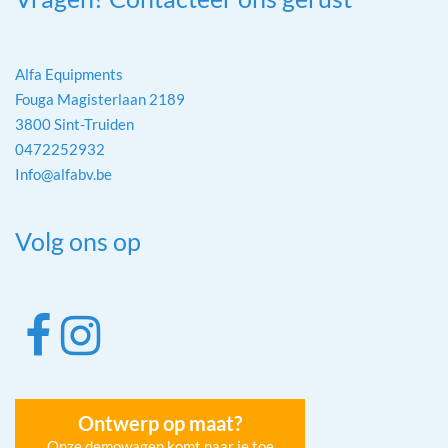
Alfa Equipments
Fouga Magisterlaan 2189
3800 Sint-Truiden
0472252932
Info@alfabv.be
Volg ons op
Ontwerp op maat?
Onze demowagen komt naar je toe