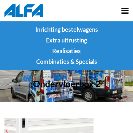
Inrichting bestelwagens
Extra uitrusting
Realisaties
Combinaties & Specials
Ondervloerbox 2