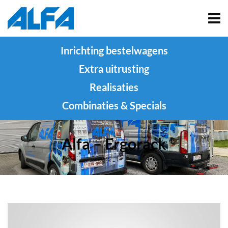
Inrichting bestelwagens
Extra uitrusting
Realisaties
Combinaties & Specials
Alfa – Ergorack
Videospeler