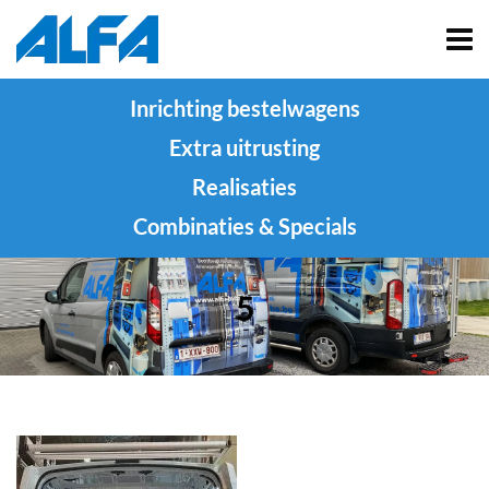
Inrichting bestelwagens
Extra uitrusting
Realisaties
Combinaties & Specials
5