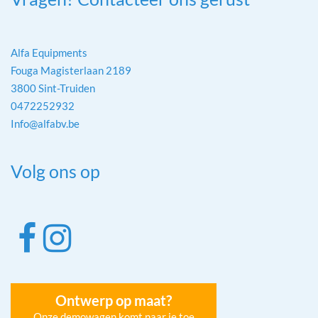
Alfa Equipments
Fouga Magisterlaan 2189
3800 Sint-Truiden
0472252932
Info@alfabv.be
Volg ons op
Ontwerp op maat?
Onze demowagen komt naar je toe