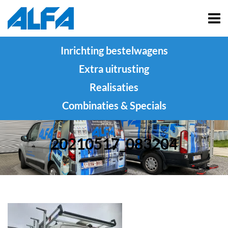
Inrichting bestelwagens
Extra uitrusting
Realisaties
Combinaties & Specials
20210517_083204