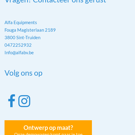
Alfa Equipments
Fouga Magisterlaan 2189
3800 Sint-Truiden
0472252932
Info@alfabv.be
Volg ons op
Ontwerp op maat?
Onze demowagen komt naar je toe