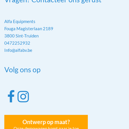
Alfa Equipments
Fouga Magisterlaan 2189
3800 Sint-Truiden
0472252932
Info@alfabv.be
Volg ons op
Ontwerp op maat?
Onze demowagen komt naar je toe