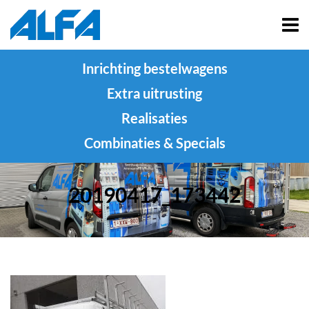
Inrichting bestelwagens
Extra uitrusting
Realisaties
Combinaties & Specials
20190417_173442