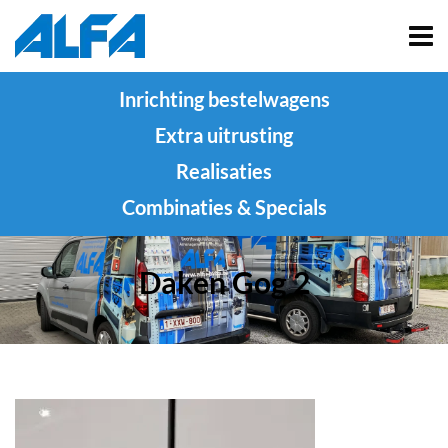
Inrichting bestelwagens
Extra uitrusting
Realisaties
Combinaties & Specials
Daken Gog 2