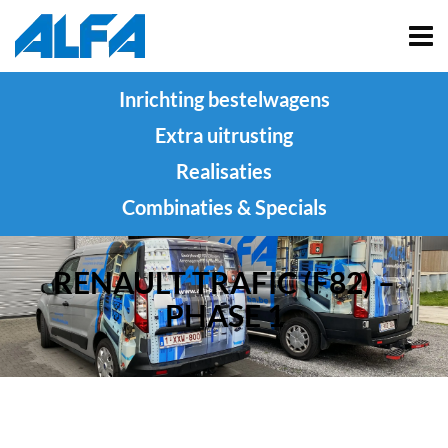
Inrichting bestelwagens
Extra uitrusting
Realisaties
Combinaties & Specials
RENAULT TRAFIC (F82) –
PHASE 1