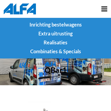
Inrichting bestelwagens
Extra uitrusting
Realisaties
Combinaties & Specials
QBar1