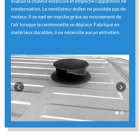
évacue la chaleur excessive et empêche l'apparition de
condensation. Le ventilateur éolien ne possède pas de
moteur. Il se met en marche grâce au mouvement de
l'air lorsque la camionnette se déplace. Fabriqué en
matériaux durables, il ne nécessite aucun entretien.