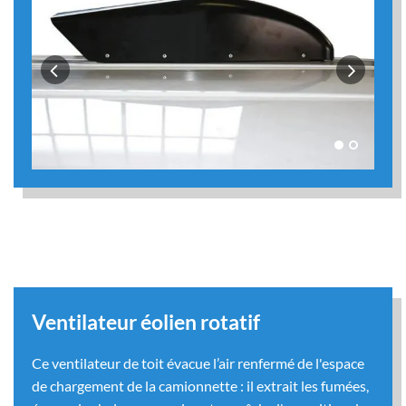
Ventilateur éolien rotatif
Ce ventilateur de toit évacue l’air renfermé de l'espace
de chargement de la camionnette : il extrait les fumées,