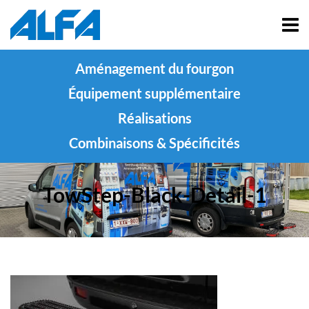
Aménagement du fourgon
Équipement supplémentaire
Réalisations
Combinaisons & Spécificités
TowStep-Black-Detail-1