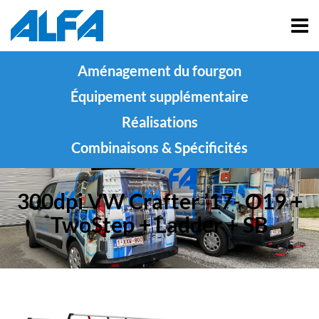
Aménagement du fourgon
Équipement supplémentaire
Réalisations
Combinaisons & Spécificités
300dpi VW Crafter ’17- O19 +
TwoStep + Ladder + SB