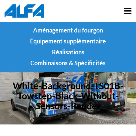
Aménagement du fourgon
Équipement supplémentaire
Réalisations
Combinaisons & Spécificités
White-Background-TS01B-
Towstep-Black-Without-
Sensors-Render