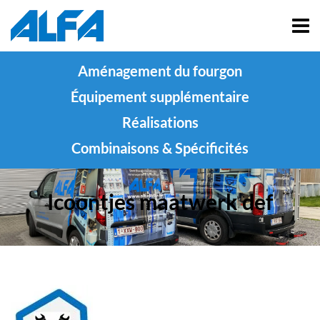
Aménagement du fourgon
Équipement supplémentaire
Réalisations
Combinaisons & Spécificités
Icoontjes maatwerk def