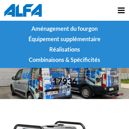
Aménagement du fourgon
Équipement supplémentaire
Réalisations
Combinaisons & Spécificités
17936